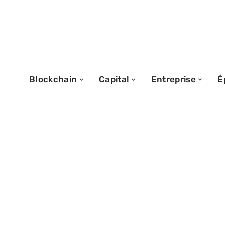
Blockchain
Capital
Entreprise
É
28/08/2025
Différence entr
et business mod
analyse détaillé