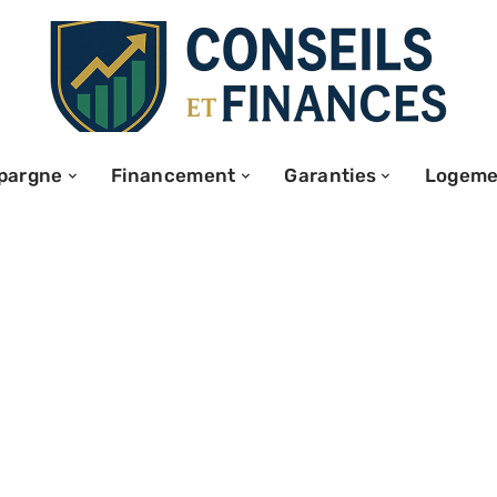
pargne
Financement
Garanties
Logeme
e business plan
el canvas : une
e