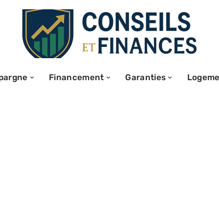
pargne
Financement
Garanties
Logeme
ME : pourquoi
rofiter ?