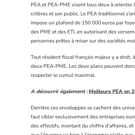
PEA et PEA-PME visent tous deux à orienter l’
critères et son public. Le PEA traditionnel s’
impose un plafond de 150 000 euros par foyer
des PME et des ETI, en autorisant des verseme
personnes prêtes à miser sur des sociétés mo
Tout résident fiscal français majeur y a droit
deux PEA-PME. Les deux plans peuvent donc ê
respecter le cumul maximal.
A découvrir également :
Meilleure PEA en 20
Derrière ces enveloppes se cachent des unive
faut cibler exclusivement des entreprises eur
des effectifs, montant du chiffre d’affaires, e
que l’épargne va bien à l’économie réelle, pas