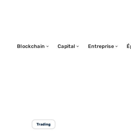
Blockchain
Capital
Entreprise
É
18/05/2026
Avantage PEA-P
et comment en p
Trading