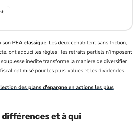
nt
 à son
PEA classique
. Les deux cohabitent sans friction,
e, ont adouci les règles : les retraits partiels n’imposent
tte souplesse inédite transforme la manière de diversifier
e fiscal optimisé pour les plus-values et les dividendes.
lection des plans d'épargne en actions les plus
différences et à qui