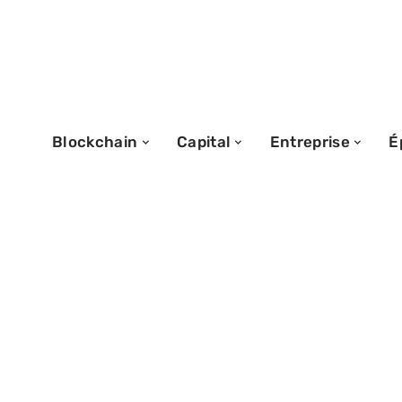
Blockchain
Capital
Entreprise
É
01/10/2025
Aucun apport pe
solutions et str
financer un proj