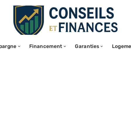
pargne
Financement
Garanties
Logeme
rsonnel :
atégies pour
et