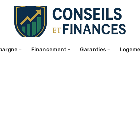
pargne
Financement
Garanties
Logeme
per votre
alendrier
n invalidité