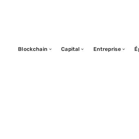
Blockchain
Capital
Entreprise
É
15/07/2026
Comment antici
budget avec le c
paiement pensio