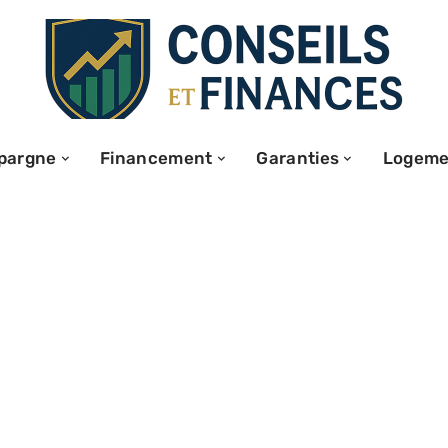
pargne
Financement
Garanties
Logeme
aites : quel est
 enjeux ?