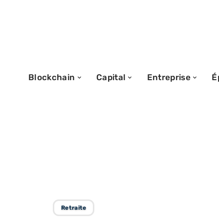
Blockchain
Capital
Entreprise
É
14/11/2025
Réforme des retr
l’objectif et les
Retraite