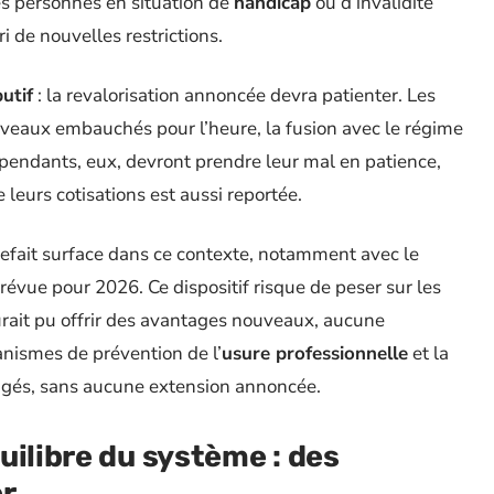
les personnes en situation de
handicap
ou d’invalidité
 de nouvelles restrictions.
utif
: la revalorisation annoncée devra patienter. Les
eaux embauchés pour l’heure, la fusion avec le régime
dépendants, eux, devront prendre leur mal en patience,
leurs cotisations est aussi reportée.
refait surface dans ce contexte, notamment avec le
évue pour 2026. Ce dispositif risque de peser sur les
urait pu offrir des avantages nouveaux, aucune
anismes de prévention de l’
usure professionnelle
et la
ngés, sans aucune extension annoncée.
uilibre du système : des
er