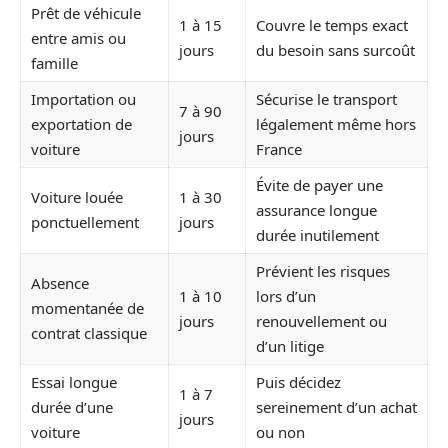
Prêt de véhicule
1 à 15
Couvre le temps exact
entre amis ou
jours
du besoin sans surcoût
famille
Importation ou
Sécurise le transport
7 à 90
exportation de
légalement même hors
jours
voiture
France
Évite de payer une
Voiture louée
1 à 30
assurance longue
ponctuellement
jours
durée inutilement
Prévient les risques
Absence
1 à 10
lors d’un
momentanée de
jours
renouvellement ou
contrat classique
d’un litige
Essai longue
Puis décidez
1 à 7
durée d’une
sereinement d’un achat
jours
voiture
ou non