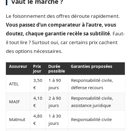
vaut le marché ?
Le foisonnement des offres déroute rapidement.
Vous passez d’un comparateur à l’autre, vous
doutez, chaque garantie recèle sa subtilité
. Faut-
il tout lire ? Surtout oui, car certains prix cachent
des options nécessaires.
Assureur
Prix
Durée
Garanties proposées
jour
possible
3,50
1 à 90
Responsabilité civile,
ATEL
€
jours
défense recours
4,10
2 à 90
Responsabilité civile,
MAIF
€
jours
assistance juridique
4,80
1 à 30
Matmut
Responsabilité civile
€
jours