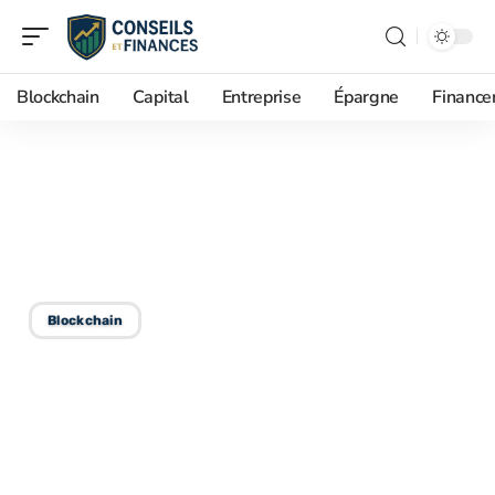
Blockchain
Capital
Entreprise
Épargne
Financ
05/09/2025
Le wallet numérique :
fonctionnement et utilité
Blockchain