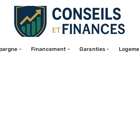
pargne
Financement
Garanties
Logeme
e : quel est le
our vos besoins