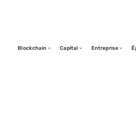
Blockchain
Capital
Entreprise
É
25/01/2026
Carte sans compt
meilleur choix p
?